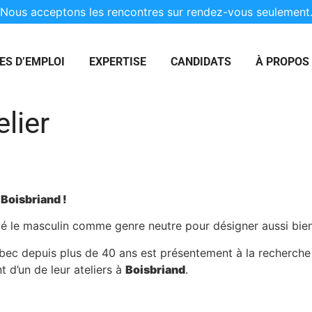
Nous acceptons les rencontres sur rendez-vous seulement
ES D’EMPLOI
EXPERTISE
CANDIDATS
À PROPOS
lier
 Boisbriand !
loyé le masculin comme genre neutre pour désigner aussi b
ébec depuis plus de 40 ans est présentement à la recherche
 d’un de leur ateliers à
Boisbriand
.