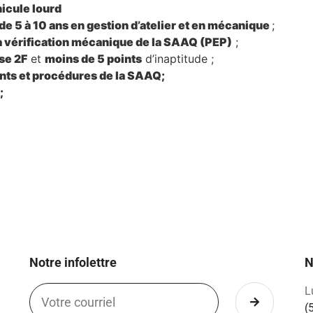
icule lourd
e 5 à 10 ans en gestion d’atelier et en mécanique
;
la vérification mécanique de la SAAQ (PEP)
;
se 2F
et
moins de 5 points
d’inaptitude ;
ents et procédures de la SAAQ;
;
Notre infolettre
N
L
(