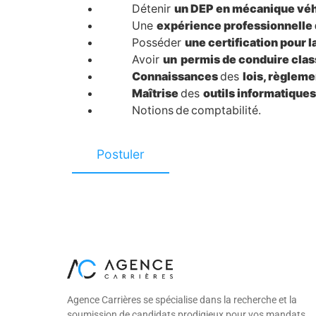
Détenir
un DEP en mécanique véh
Une
expérience professionnelle d
Posséder
une certification pour 
Avoir
un
permis de conduire clas
Connaissances
des
lois, règlem
Maîtrise
des
outils informatiques
Notions
de
comptabilité.
Agence Carrières se spécialise dans la recherche et la
soumission de candidats prodigieux pour vos mandats