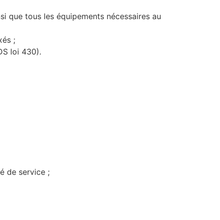
insi que tous les équipements nécessaires au
xés ;
DS loi 430).
é de service ;